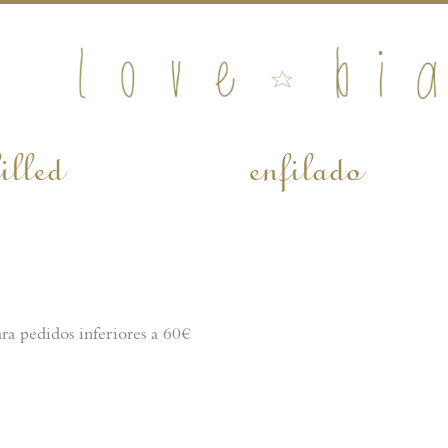
illed
enfilado
a pedidos inferiores a 60€